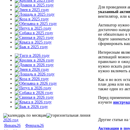
Для проведения 
указанный акти
вентилятор, или 
Активатор нужно 
достаточно наход
не обязательно в 
будете заниматься
сформировать ваш
Интересным являет
активаций можно 
правильно и ожид
нужно искать разн
нужно включить 
Как и во всех ос
план дома или кв
также один из акт
Перед применение
изучите
инструк
Другие статьи на
2026 год
Январь26
Февраль26
Активации в по