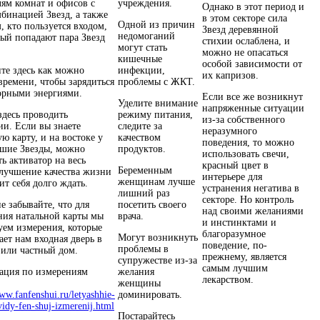
лям комнат и офисов с
учреждения.
Однако в этот период и
мбинацией Звезд, а также
в этом секторе сила
Одной из причин
, кто пользуется входом,
Звезд деревянной
недомоганий
рый попадают пара Звезд
стихии ослаблена, и
могут стать
можно не опасаться
кишечные
особой зависимости от
те здесь как можно
инфекции,
их капризов.
времени, чтобы зарядиться
проблемы с ЖКТ.
орными энергиями.
Если все же возникнут
Уделите внимание
напряженные ситуации
десь проводить
режиму питания,
из-за собственного
ии. Если вы знаете
следите за
неразумного
ю карту, и на востоке у
качеством
поведения, то можно
ошие Звезды, можно
продуктов.
использовать свечи,
ь активатор на весь
красный цвет в
Беременным
улучшение качества жизни
интерьере для
женщинам лучше
ит себя долго ждать.
устранения негатива в
лишний раз
секторе. Но контроль
е забывайте, что для
посетить своего
над своими желаниями
ния натальной карты мы
врача.
и инстинктами и
уем измерения, которые
благоразумное
Могут возникнуть
ает нам входная дверь в
поведение, по-
проблемы в
 или частный дом.
прежнему, является
супружестве из-за
самым лучшим
ция по измерениям
желания
лекарством.
женщины
www.fanfenshui.ru/letyashhie-
доминировать.
vidy-fen-shuj-izmerenij.html
Постарайтесь