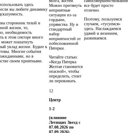
мозга, костей.
самосовершенствования
спользовать здесь
Можно притянуть
все будет просто
 если вы любите динамику
неприятные
отлично.
дсказуемость.
ситуации из-за
Поэтому, пользуемся
гордыни,
 вы сторонник тихой и
случаем, «тусуемся»
упрямства. Ну и
нной жизни, то,
здесь. Наслаждаемся
стандартный
о, необходимость
удачей и везением,
набор
ть в этом секторе много
развиваемся.
неприятностей от
 может пошатнуть
побеспокоенной
ый уклад жизни. Будьте к
Пятерки.
отовы. Многие события
еожиданными, но в
Читайте статью:
стве своем приятными.
«Когда Пятерка
Желтая становится
опасной», чтобы
определить, стоит
ли переживать.
1
2
Центр
1-2
(влияние
Летящих Звезд с
07.08.2026 по
07.09.2026)