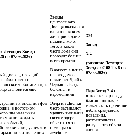
Звезды
центрального
Дворца оказывают
влияние на всех
З
3
4
жильцов в доме,
независимо от
Запад
того, в какой
части дома они
е Летящих Звезд с
3-4
проводят больше
26 по 07.09.2026)
всего времени.
(влияние Летящих
Звезд с 07.08.2026 по
В августе в центр
07.09.2026)
ый Дворец, несущий
наших домов
 стабильности и
прилетает Двойка
ания своим обитателям, в
Черная – Звезда
сяце становится еще
болезней и
Пара Звезд 3-4 не
недомоганий.
относится к разряду
благоприятных, и
утренний и внешний фэн-
Энергии Двойки
может стать причиной
ошие, в восточном
часто заставляют
неблагоразумного
хорошие натальные
уделить внимание
поведения,
 то можно ожидать
своему здоровью,
расточительства,
вых событий,
обратиться за
разгульного образа
йного везения, успехов в
помощью в
жизни.
 гармонии в отношениях
лечебные