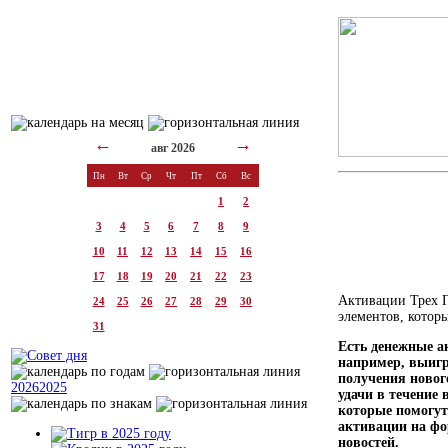
←
→
авг 2026
Пн
Вт
Ср
Чт
Пт
Сб
Вс
1
2
3
4
5
6
7
8
9
10
11
12
13
14
15
16
17
18
19
20
21
22
23
Активации Трех Г
24
25
26
27
28
29
30
элементов, которы
31
Есть денежные а
например, выигр
получения новог
2026
2025
удачи в течение 
которые помогут
активации на фо
новостей.