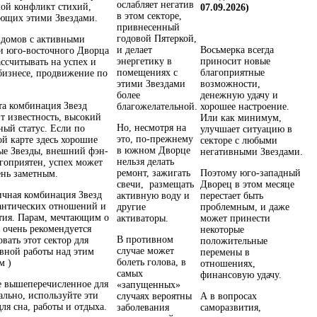
ослабляет негатив
ой конфликт стихий,
07.09.2026)
в этом секторе,
ющих этими Звездами.
привнесенный
годовой Пятеркой,
домов с активными
и делает
Восьмерка всегда
и юго-восточного Дворца
энергетику в
приносит новые
ассчитывать на успех и
помещениях с
благоприятные
 бизнесе, продвижение по
этими Звездами
возможности,
более
денежную удачу и
та комбинация Звезд
благожелательной.
хорошее настроение.
т известность, высокий
Или как минимум,
Но, несмотря на
ный статус. Если по
улучшает ситуацию в
это, по-прежнему
ой карте здесь хорошие
секторе с любыми
в южном Дворце
ые Звезды, внешний фэн-
негативными Звездами.
нельзя делать
гоприятен, успех может
ремонт, зажигать
Поэтому юго-западный
ень заметным.
свечи, размещать
Дворец в этом месяце
ичная комбинация Звезд
активную воду и
перестает быть
антических отношений и
другие
проблемным, и даже
атия. Парам, мечтающим о
активаторы.
может принести
, очень рекомендуется
некоторые
В противном
вать этот сектор для
положительные
случае может
вной работы над этим
перемены в
болеть голова, в
м )
отношениях,
самых
финансовую удачу.
е вышеперечисленное для
«запущенных»
ально, используйте эти
случаях вероятны
А в вопросах
ля сна, работы и отдыха.
заболевания
саморазвития,