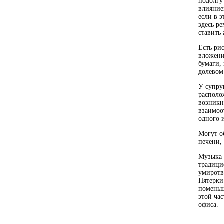
подолгу
влияние
если в э
здесь ре
ставить
Есть рис
вложени
бумаги,
долевом
У супру
располо
возникн
взаимоо
одного 
Могут о
печени,
Музыка 
традици
умирот
Пятерки
поменьш
этой ча
офиса.