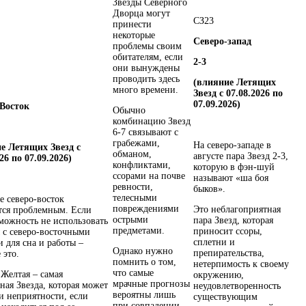
Звезды Северного
Дворца могут
СЗ
2
3
принести
некоторые
Северо-запад
проблемы своим
обитателям, если
2-3
они вынуждены
проводить здесь
(влияние Летящих
много времени.
Звезд с 07.08.2026 по
07.09.2026)
Восток
Обычно
комбинацию Звезд
6-7 связывают с
грабежами,
На северо-западе в
е Летящих Звезд с
обманом,
августе пара Звезд 2-3,
26 по 07.09.2026)
конфликтами,
которую в фэн-шуй
ссорами на почве
называют «ша боя
ревности,
быков».
телесными
е северо-восток
повреждениями
Это неблагоприятная
тся проблемным. Если
острыми
пара Звезд, которая
зможность не использовать
предметами.
приносит ссоры,
 с северо-восточными
сплетни и
и для сна и работы –
Однако нужно
препирательства,
 это.
помнить о том,
нетерпимость к своему
что самые
 Желтая – самая
окружению,
мрачные прогнозы
ная Звезда, которая может
неудовлетворенность
вероятны лишь
и неприятности, если
существующим
при совпадении