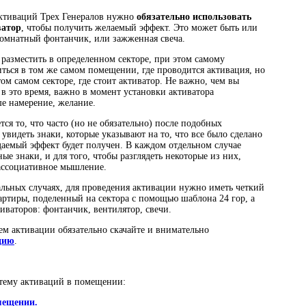
активаций Трех Генералов нужно
обязательно использовать
ватор
, чтобы получить желаемый эффект. Это может быть или
комнатный фонтанчик, или зажженная свеча.
разместить в определенном секторе, при этом самому
иться в том же самом помещении, где проводится активация, но
том самом секторе, где стоит активатор. Не важно, чем вы
 в это время, важно в момент установки активатора
е намерение, желание.
ся то, что часто (но не обязательно) после подобных
увидеть знаки, которые указывают на то, что все было сделано
аемый эффект будет получен. В каждом отдельном случае
ые знаки, и для того, чтобы разглядеть некоторые из них,
ассоциативное мышление.
тальных случаях, для проведения активации нужно иметь четкий
артиры, поделенный на сектора с помощью шаблона 24 гор, а
иваторов: фонтанчик, вентилятор, свечи.
м активации обязательно скачайте и внимательно
цию
.
 тему активаций в помещении:
мещении.