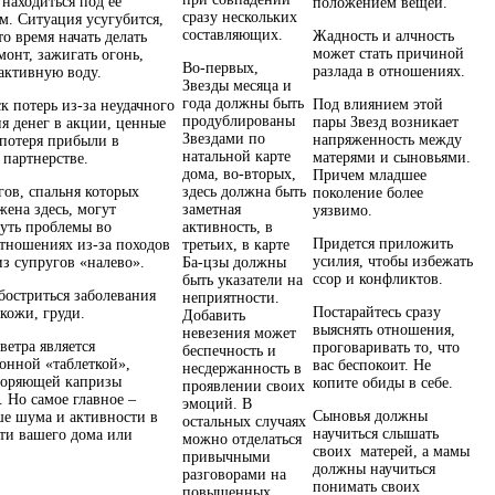
 находиться под ее
положением вещей.
сразу нескольких
м. Ситуация усугубится,
составляющих.
Жадность и алчность
то время начать делать
может стать причиной
монт, зажигать огонь,
Во-первых,
разлада в отношениях.
 активную воду.
Звезды месяца и
года должны быть
Под влиянием этой
к потерь из-за неудачного
продублированы
пары Звезд возникает
я денег в акции, ценные
Звездами по
напряженность между
 потеря прибыли в
натальной карте
матерями и сыновьями.
 партнерстве.
дома, во-вторых,
Причем младшее
гов, спальня которых
здесь должна быть
поколение более
жена здесь, могут
заметная
уязвимо.
уть проблемы во
активность, в
Придется приложить
тношениях из-за походов
третьих, в карте
усилия, чтобы избежать
из супругов «налево».
Ба-цзы должны
ссор и конфликтов.
быть указатели на
бостриться заболевания
неприятности.
Постарайтесь сразу
 кожи, груди.
Добавить
выяснять отношения,
невезения может
ветра является
проговаривать то, что
беспечность и
онной «таблеткой»,
вас беспокоит. Не
несдержанность в
воряющей капризы
копите обиды в себе.
проявлении своих
. Но самое главное –
эмоций. В
Сыновья должны
е шума и активности в
остальных случаях
научиться слышать
сти вашего дома или
можно отделаться
своих матерей, а мамы
привычными
должны научиться
разговорами на
понимать своих
повышенных