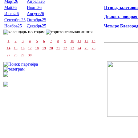
Март26
Апрель26
Птица, залетающ
Май26
Июнь26
Июль26
Август26
Дракон, поворач
Сентябрь25
Октябрь25
Четыре Благоро
Ноябрь25
Декабрь25
1
2
3
4
5
6
7
8
9
10
11
12
13
14
15
16
17
18
19
20
21
22
23
24
25
26
27
28
29
30