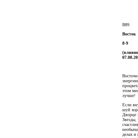
В
8
9
Восток
8-9
(влияни
07.08.20
Восточн
энергию
процвет
этом ме
лучше!
Если вн
шуй хор
Дворце 
Звезды,
счастли
необыча
делах и