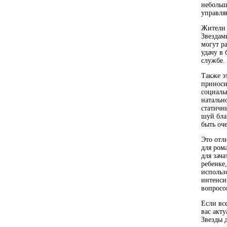
небольш
управля
Жители 
Звездам
могут р
удачу в
службе.
Также э
приноси
социаль
натальн
статичн
шуй бла
быть оч
Это отл
для ром
для зач
ребенке
использо
интенси
вопросо
Если вс
вас акту
Звезды д