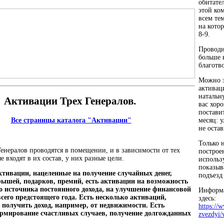
обитате
этой ко
всем тем
на кото
8-9.
Проводи
больше 
благотв
Можно з
активац
натальну
Активации Трех Генералов.
вас хор
поставит
Все страницы каталога "Активации"
месяц: 
не остав
Только н
енералов проводятся в помещении, и в зависимости от тех
построе
е входят в их состав, у них разные цели.
использ
показыв
ктивации, нацеленные на получение случайных денег,
подъезд
ышей, подарков, премий, есть активации на возможность
о источника постоянного дохода, на улучшение финансовой
Информа
всего предстоящего года. Есть несколько активаций,
здесь:
 получить доход, например, от недвижимости. Есть
https://
рмирование счастливых случаев, получение долгожданных
zvezdyi/