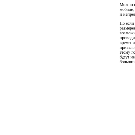
Можно и
мобиле,
и непре
Но если
размере
возможн
проводи
времени
привычн
этому г
будут н
большин