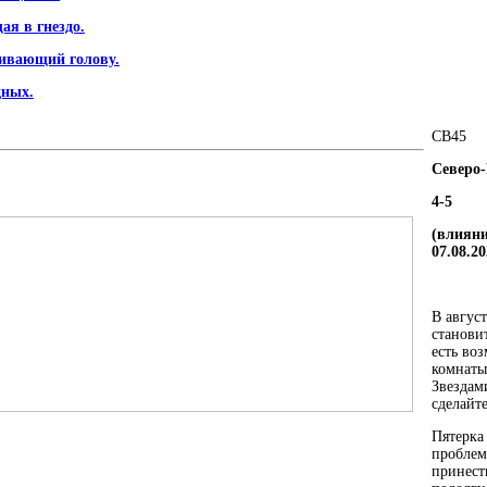
ая в гнездо.
ивающий голову.
дных.
СВ
4
5
Северо-
4-5
(влияни
07.08.20
В август
станови
есть во
комнаты
Звездам
сделайте
Пятерка
проблем
принест