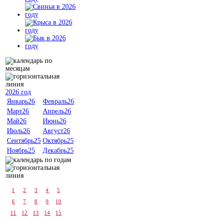
2026 год
Январь26
Февраль26
Март26
Апрель26
Май26
Июнь26
Июль26
Август26
Сентябрь25
Октябрь25
Ноябрь25
Декабрь25
1
2
3
4
5
6
7
8
9
10
11
12
13
14
15