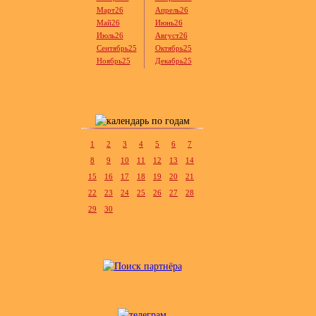
Март26
Апрель26
Май26
Июнь26
Июль26
Август26
Сентябрь25
Октябрь25
Ноябрь25
Декабрь25
1
2
3
4
5
6
7
8
9
10
11
12
13
14
15
16
17
18
19
20
21
22
23
24
25
26
27
28
29
30