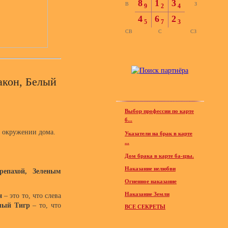
8
1
3
В
З
9
2
4
4
6
2
5
7
3
СВ
С
СЗ
акон, Белый
Выбор профессии по карте
б...
м окружении дома.
Указатели на брак в карте
...
Дом брака в карте ба-цзы.
Наказание нелюбви
репахой, Зеленым
Огненное наказание
Наказание Земли
н
– это то, что слева
лый
Тигр
– то, что
ВСЕ СЕКРЕТЫ