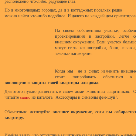
расположено что-либо, радующее глаз.
Но в многолюдных городах, да и в коттеджных поселках редко
можно найти что-либо подобное. И далеко не каждый дом ориентиров
На своем собственном участке, особе
проектирования и застройки, легче с
внешнем окружении. Если участок больш
могут стать хоз.постройки, бани, гаражи
зеленые насаждения.
Когда мы не в силах изменить внешнее
стоит попробовать обратиться к
с
воплощению защиты своей квартиры или дома.
Для этого нужно разместить в своем доме животных-защитников. О
читайте
из каталога "Аксессуары и символы фэн-шуй".
статью
Обязательно исследуйте
внешнее окружение, если вы собираетес
квартиру.
Имейте ввиду, что отсутствие защитника сзади может сделать жильц