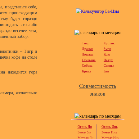
, представьте себе,
 всем происходящим
 ему будет гораздо
исходить что-либо
раздо веселее, чем,
ашенный забор.
Тигр
Кролик
Дракон
Змея
локотники – Тигр и
Лошадь
Коза
шечка кофе на столе
Обезьяна
Петух
Собака
Свинья
Крыса
Бык
жна находится гора
Совместимость
размера, желательно
знаков
Огонь Ян
Огонь Инь
Земля Ян
Земля Инь
Металл Ян
Металл Инь