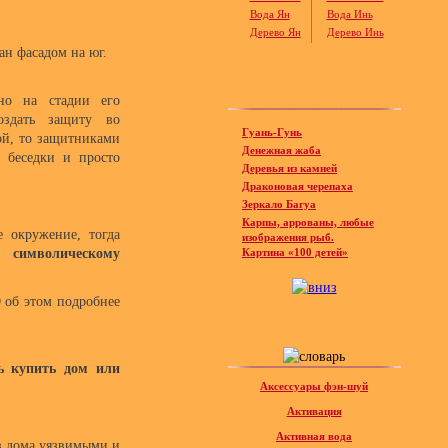
Вода Ян
Вода Инь
Дерево Ян
Дерево Инь
ан фасадом на юг.
нно на стадии его
оздать защиту во
Гуань-Гунь
ой, то защитниками
Денежная жаба
, беседки и просто
Деревья из камней
Драконовая черепаха
Зеркало Багуа
Карпы, аррованы, любые
 окружение, тогда
изображения рыб.
имволическому
Картина «100 детей»
 об этом подробнее
ь купить дом или
Аксессуары фэн-шуй
Активация
Активная вода
ов дома уязвимыми и