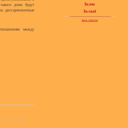
Ба-цзы
такого дома будут
знь дисгармоничные
Ба-джай
весь список
отношениям между