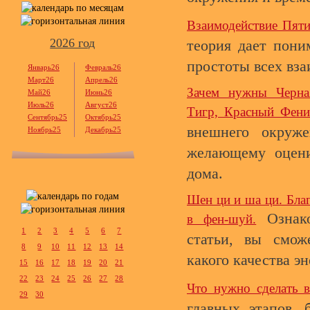
Взаимодействие Пяти
2026 год
теория дает пони
простоты всех вза
Январь26
Февраль26
Март26
Апрель26
Зачем нужны Черна
Май26
Июнь26
Июль26
Август26
Тигр, Красный Фени
Сентябрь25
Октябрь25
внешнего окруж
Ноябрь25
Декабрь25
желающему оцени
дома.
Шен ци и ша ци. Бла
Ознако
в фен-шуй.
1
2
3
4
5
6
7
статьи, вы сможе
8
9
10
11
12
13
14
какого качества э
15
16
17
18
19
20
21
22
23
24
25
26
27
28
Что нужно сделать 
29
30
главных этапов, 