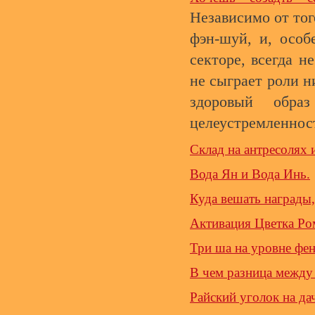
Независимо от тог
фэн-шуй, и, особ
секторе, всегда н
не сыграет роли 
здоровый обра
целеустремленнос
Склад на антресолях 
Вода Ян и Вода Инь.
Куда вешать награды
Активация Цветка Ром
Три ша на уровне фе
В чем разница между
Райский уголок на да