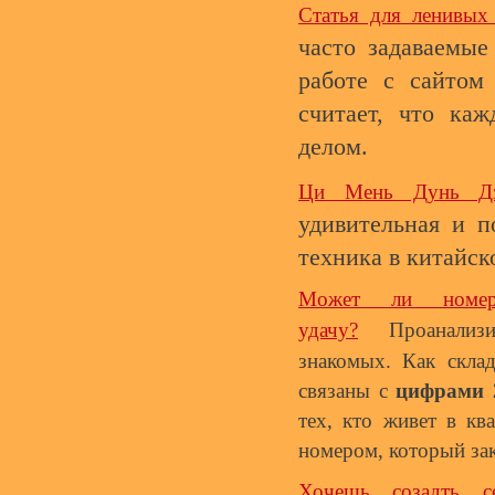
Статья для ленивых
часто задаваемые
работе с сайтом 
считает, что ка
делом.
Ци Мень Дунь Дз
удивительная и п
техника в китайск
Может ли номер
удачу?
Проанали
знакомых.
Как скла
связаны с
цифрами 2
тех, кто живет в кв
номером, который зак
Хочешь созадть с