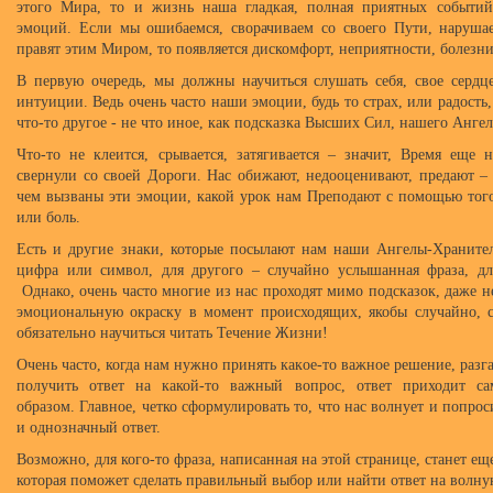
этого Мира, то и жизнь наша гладкая, полная приятных событи
эмоций. Если мы ошибаемся, сворачиваем со своего Пути, наруша
правят этим Миром, то появляется дискомфорт, неприятности, болез
В первую очередь, мы должны научиться слушать себя, свое сердце
интуиции. Ведь очень часто наши эмоции, будь то страх, или радость
что-то другое - не что иное, как подсказка Высших Сил, нашего Анге
Что-то не клеится, срывается, затягивается – значит, Время ещ
свернули со своей Дороги. Нас обижают, недооценивают, предают – 
чем вызваны эти эмоции, какой урок нам Преподают с помощью того
или боль.
Есть и другие знаки, которые посылают нам наши Ангелы-Хранител
цифра или символ, для другого – случайно услышанная фраза, дл
Однако, очень часто многие из нас проходят мимо подсказок, даже 
эмоциональную окраску в момент происходящих, якобы случайно, 
обязательно научиться читать Течение Жизни!
Очень часто, когда нам нужно принять какое-то важное решение, разгад
получить ответ на какой-то важный вопрос, ответ приходит 
образом. Главное, четко сформулировать то, что нас волнует и попрос
и однозначный ответ.
Возможно, для кого-то фраза, написанная на этой странице, станет ещ
которая поможет сделать правильный выбор или найти ответ на волн