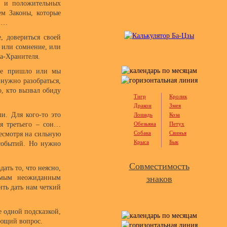
й и положительных
ем Законы, которые
ни…
, довериться своей
, или сомнение, или
ла-Хранителя.
е не пришло или мы
нужно разобраться,
, кто вызвал обиду
Тигр
Кролик
Дракон
Змея
и. Для кого-то это
Лошадь
Коза
я третьего – сон…
Обезьяна
Петух
Собака
Свинья
несмотря на сильную
Крыса
Бык
событий. Но нужно
Совместимость
ать то, что неясно,
самым неожиданным
знаков
ить дать нам четкий
е одной подсказкой,
ующий вопрос.