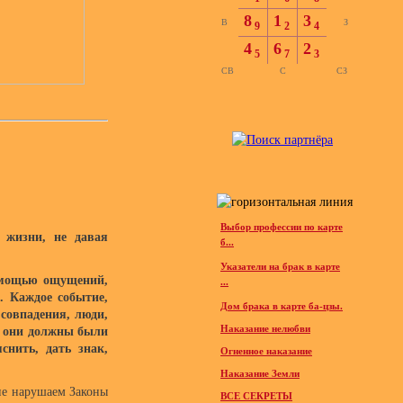
8
1
3
В
З
9
2
4
4
6
2
5
7
3
СВ
С
СЗ
Выбор профессии по карте
 жизни, не давая
б...
Указатели на брак в карте
помощью ощущений,
...
. Каждое событие,
Дом брака в карте ба-цзы.
совпадения, люди,
Наказание нелюбви
а они должны были
снить, дать знак,
Огненное наказание
Наказание Земли
не нарушаем Законы
ВСЕ СЕКРЕТЫ