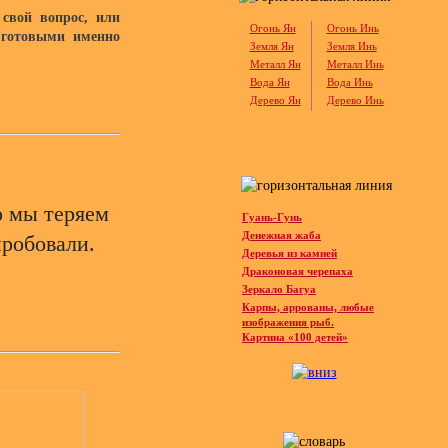
 свой вопрос, или
Огонь Ян
Огонь Инь
 готовыми именно
Земля Ян
Земля Инь
Металл Ян
Металл Инь
Вода Ян
Вода Инь
Дерево Ян
Дерево Инь
о мы теряем
Гуань-Гунь
Денежная жаба
пробовали.
Деревья из камней
Драконовая черепаха
Зеркало Багуа
Карпы, аррованы, любые
изображения рыб.
Картина «100 детей»