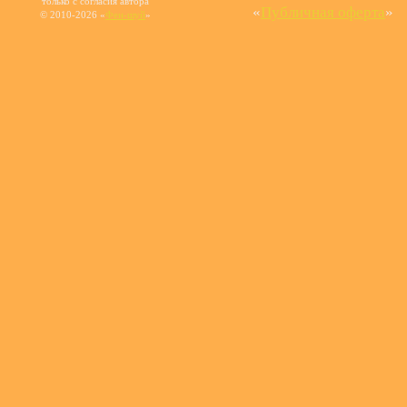
только с согласия автора
«
Публичная оферта
»
© 2010-2026 «
Фен-шуй
»