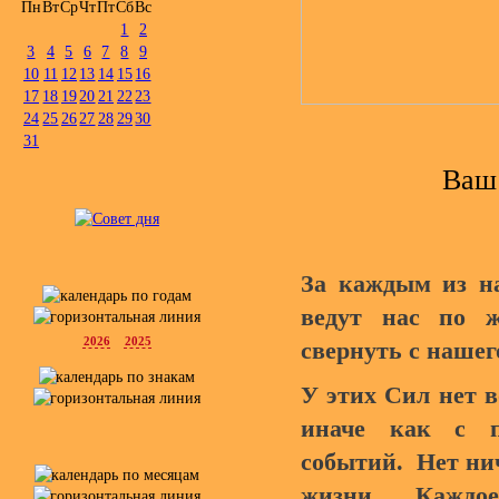
Пн
Вт
Ср
Чт
Пт
Сб
Вс
1
2
3
4
5
6
7
8
9
10
11
12
13
14
15
16
17
18
19
20
21
22
23
24
25
26
27
28
29
30
31
Ваш 
За каждым из н
ведут нас по ж
2026
2025
свернуть с нашег
У этих Сил нет в
иначе как с п
событий. Нет нич
жизни. Каждо