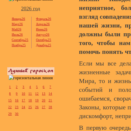
неприятное, бо
2026 год
взгляд совпадени
Январь26
Февраль26
нашей жизни, пр
Март26
Апрель26
Май26
Июнь26
должны были пр
Июль26
Август26
Сентябрь25
Октябрь25
того, чтобы нам
Ноябрь25
Декабрь25
помочь понять чт
Если мы все дел
жизненные зада
Мира, то и жизнь
1
2
3
4
5
6
7
событий и пол
8
9
10
11
12
13
14
ошибаемся, свора
15
16
17
18
19
20
21
Законы, которые п
22
23
24
25
26
27
28
29
30
дискомфорт, непр
В первую очередь