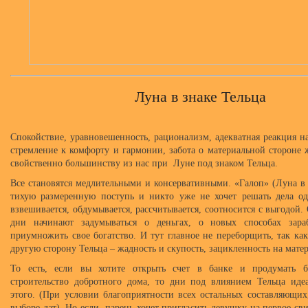
Луна в знаке Тельца
Спокойствие, уравновешенность, рационализм, адекватная реакция н
стремление к комфорту и гармонии, забота о материальной стороне 
свойственно большинству из нас при Луне под знаком Тельца.
Все становятся медлительными и консервативными. «Галоп» (Луна в 
тихую размеренную поступь и никто уже не хочет решать дела од
взвешивается, обдумывается, рассчитывается, соотносится с выгодой.
дни начинают задумываться о деньгах, о новых способах зара
приумножить свое богатство. И тут главное не переборщить, так ка
другую сторону Тельца – жадность и скупость, зацикленность на мате
То есть, если вы хотите открыть счет в банке и продумать би
строительство добротного дома, то дни под влиянием Тельца иде
этого. (При условии благоприятности всех остальных составляющи
выборе дат). Но если парень хочет пригласить девушку на первое св