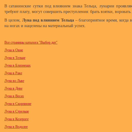
В сатанинские сутки под влиянием знака Тельца, лунарии проявляю
требуют плату, могут совершить преступления: брать взятки, воровать.
В целом,
Луна под влиянием Тельца
– благоприятное время, когда 
на ногах и нацелены на материальный успех.
Все страницы каталога "Выбор дат"
Луна в Овне
Луна в Тельце
Луна в Близнецах
Луна в Раке
Луна во Льве
Луна в Деве
Луна в Весах
Луна в Скорпионе
Луна в Стрельце
Луна в Козероге
Луна в Водолее