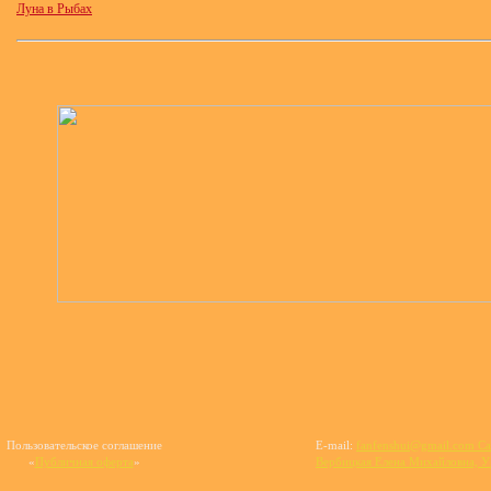
Луна в Рыбах
Пользовательское соглашение
E-mail:
fanfenshui@gmail.com Са
«
Публичная оферта
»
Вербицкая Елена Михайловна,