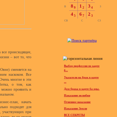
8
1
3
В
З
9
2
4
4
6
2
5
7
3
СВ
С
СЗ
а все происходящее,
жизни – вот то, что
Выбор профессии по карте
Овне) сменяется на
б...
ним наскоком. Все
Указатели на брак в карте
 Очень многие в эти
...
ботка, о том, как
Дом брака в карте ба-цзы.
к можно проявить и
риальном.
Наказание нелюбви
знес-план, начать
Огненное наказание
ально подходят для
Наказание Земли
х, участвующих при
ВСЕ СЕКРЕТЫ
идание, то он может