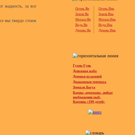
т жадность, за все
Огонь Ян
Огонь Инь
Земля Ян
Земля Инь
Металл Ян
Металл Инь
все мы твердо стоим
Вода Ян
Вода Инь
Дерево Ян
Дерево Инь
Гуань-Гунь
Денежная жаба
Деревья из камней
Драконовая черепаха
Зеркало Багуа
Карпы, аррованы, любые
изображения рыб.
Картина «100 детей»