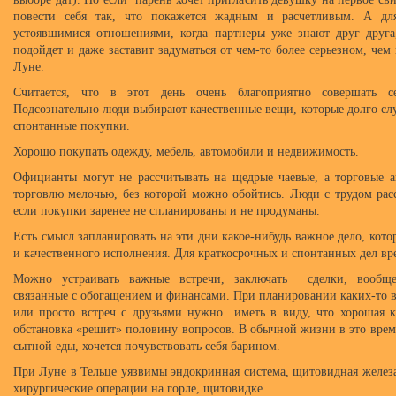
повести себя так, что покажется жадным и расчетливым. А д
устоявшимися отношениями, когда партнеры уже знают друг друга
подойдет и даже заставит задуматься от чем-то более серьезном, чем
Луне.
Считается, что в этот день очень благоприятно совершать с
Подсознательно люди выбирают качественные вещи, которые долго сл
спонтанные покупки.
Хорошо покупать одежду, мебель, автомобили и недвижимость.
Официанты могут не рассчитывать на щедрые чаевые, а торговые 
торговлю мелочью, без которой можно обойтись. Люди с трудом расс
если покупки заренее не спланированы и не продуманы.
Есть смысл запланировать на эти дни какое-нибудь важное дело, кото
и качественного исполнения. Для краткосрочных и спонтанных дел вр
Можно устраивать важные встречи, заключать сделки, вообще
связанные с обогащением и финансами. При планировании каких-то 
или просто встреч с друзьями нужно иметь в виду, что хорошая 
обстановка «решит» половину вопросов. В обычной жизни в это врем
сытной еды, хочется почувствовать себя барином.
При Луне в Тельце уязвимы эндокринная система, щитовидная желез
хирургические операции на горле, щитовидке.