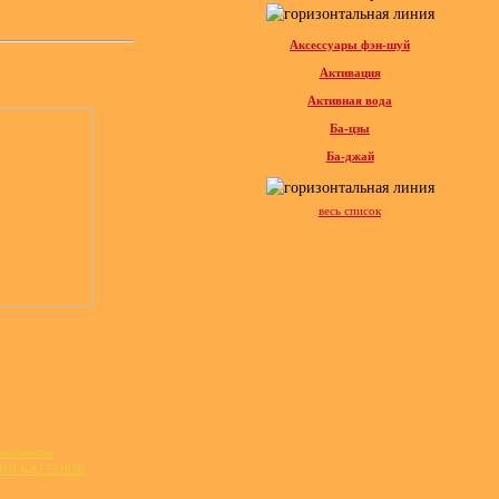
Аксессуары фэн-шуй
Активация
Активная вода
Ба-цзы
Ба-джай
весь список
мозанятая
 УНП KA7732656