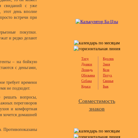
ля свиданий с уже
, этот день вполне
 просто встречи при
ерьезные покупки.
ужат и редко делают
Тигр
Кролик
агенты – на бойкую
Дракон
Змея
таются с деньгами,
Лошадь
Коза
Обезьяна
Петух
Собака
Свинья
рое требует времени
Крыса
Бык
емя не подходит.
 решать вопросы,
Совместимость
важных переговоров
знаков
кухня и комфортная
я хочется домашней
а. Противопоказаны