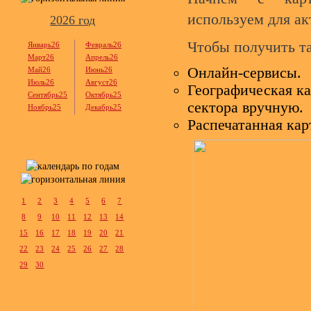
используем для а
2026 год
Чтобы получить та
Январь26
Февраль26
Март26
Апрель26
Онлайн-сервисы.
Май26
Июнь26
Июль26
Август26
Географическая ка
Сентябрь25
Октябрь25
сектора вручную.
Ноябрь25
Декабрь25
Распечатанная кар
1
2
3
4
5
6
7
8
9
10
11
12
13
14
15
16
17
18
19
20
21
22
23
24
25
26
27
28
29
30