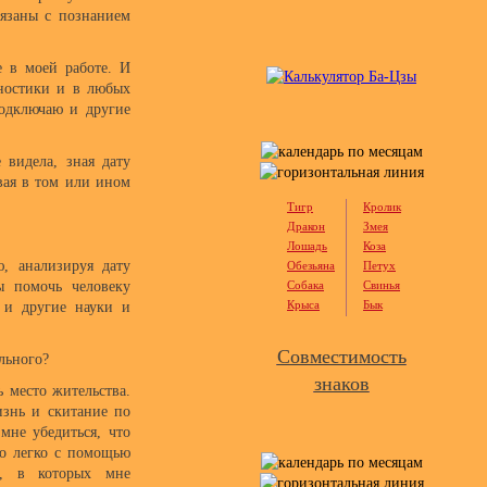
вязаны с познанием
 в моей работе. И
гностики и в любых
подключаю и другие
 видела, зная дату
вая в том или ином
Тигр
Кролик
Дракон
Змея
Лошадь
Коза
, анализируя дату
Обезьяна
Петух
ы помочь человеку
Собака
Свинья
Крыса
Бык
 и другие науки и
Совместимость
льного?
знаков
 место жительства.
изнь и скитание по
мне убедиться, что
но легко с помощью
в, в которых мне