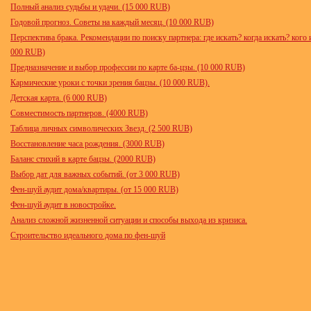
Полный анализ судьбы и удачи. (15 000 RUB)
Годовой прогноз. Советы на каждый месяц. (10 000 RUB)
Перспектива брака. Рекомендации по поиску партнера: где искать? когда искать? кого и
000 RUB)
Предназначение и выбор профессии по карте ба-цзы. (10 000 RUB)
Кармические уроки с точки зрения бацзы. (10 000 RUB).
Детская карта. (6 000 RUB)
Совместимость партнеров. (4000 RUB)
Таблица личных символических Звезд. (2 500 RUB)
Восстановление часа рождения. (3000 RUB)
Баланс стихий в карте бацзы. (2000 RUB)
Выбор дат для важных событий. (от 3 000 RUB)
Фен-шуй аудит дома/квартиры. (от 15 000 RUB)
Фен-шуй аудит в новостройке.
Анализ сложной жизненной ситуации и способы выхода из кризиса.
Строительство идеального дома по фен-шуй