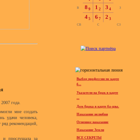
8
1
3
В
З
9
2
4
4
6
2
5
7
3
СВ
С
СЗ
Выбор профессии по карте
б...
ая
Указатели на брак в карте
...
 2007 года.
Дом брака в карте ба-цзы.
омогли мне создать
Наказание нелюбви
ь удачи человека,
Огненное наказание
у ряд рекомендаций,
Наказание Земли
ВСЕ СЕКРЕТЫ
а и прослушала за