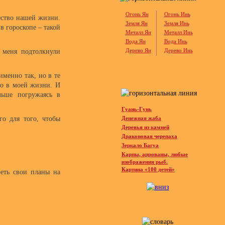
Огонь Ян
Огонь Инь
чество нашей жизни.
Земля Ян
Земля Инь
 в гороскопе – такой
Металл Ян
Металл Инь
Вода Ян
Вода Инь
Дерево Ян
Дерево Инь
 меня подтолкнули
именно так, но в те
ло в моей жизни. И
льше погружаясь в
Гуань-Гунь
о для того, чтобы
Денежная жаба
Деревья из камней
Драконовая черепаха
Зеркало Багуа
Карпы, аррованы, любые
изображения рыб.
Картина «100 детей»
реть свои планы на