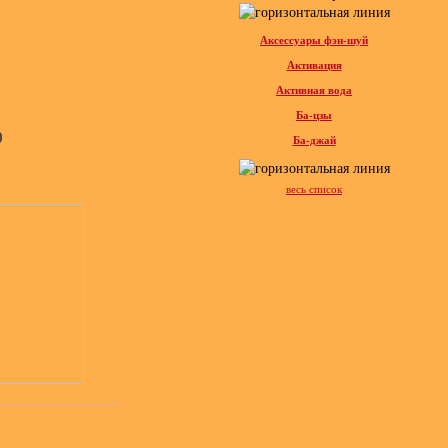
Аксессуары фэн-шуй
Активация
Активная вода
Ба-цзы
)
Ба-джай
весь список