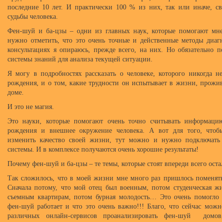
последние 10 лет. И практически 100 % из них, так или иначе, с
судьбы человека.
Фен-шуй и ба-цзы – одни из главных наук, которые помогают мне
нужно отметить, что это очень точные и действенные методы диа
консультациях я опираюсь, прежде всего, на них. Но обязательно 
системы знаний для анализа текущей ситуации.
Я могу в подробностях рассказать о человеке, которого никогда не
рождения, и о том, какие трудности он испытывает в жизни, прожи
доме.
И это не магия.
Это науки, которые помогают очень точно считывать информацию
рождения и внешнее окружение человека. А вот для того, чтоб
изменить качество своей жизни, тут можно и нужно подключать
системы. И в комплексе получаются очень хорошие результаты!
Почему фен-шуй и ба-цзы – те темы, которые стоят впереди всего оста
Так сложилось, что в моей жизни мне много раз пришлось поменять
Сначала потому, что мой отец был военным, потом студенческая ж
съемным квартирам, потом бурная молодость… Это очень помогло 
фен-шуй работает и что это очень важно!!! Благо, что сейчас мож
различных онлайн-сервисов проанализировать фен-шуй домо