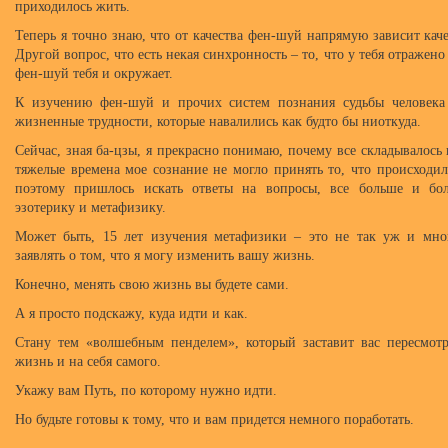
приходилось жить.
Теперь я точно знаю, что от качества фен-шуй напрямую зависит ка
Другой вопрос, что есть некая синхронность – то, что у тебя отражено
фен-шуй тебя и окружает.
К изучению фен-шуй и прочих систем познания судьбы человека
жизненные трудности, которые навалились как будто бы ниоткуда.
Сейчас, зная ба-цзы, я прекрасно понимаю, почему все складывалось 
тяжелые времена мое сознание не могло принять то, что происходи
поэтому пришлось искать ответы на вопросы, все больше и бо
эзотерику и метафизику.
Может быть, 15 лет изучения метафизики – это не так уж и мног
заявлять о том, что я могу изменить вашу жизнь.
Конечно, менять свою жизнь вы будете сами.
А я просто подскажу, куда идти и как.
Стану тем «волшебным пенделем», который заставит вас пересмот
жизнь и на себя самого.
Укажу вам Путь, по которому нужно идти.
Но будьте готовы к тому, что и вам придется немного поработать.