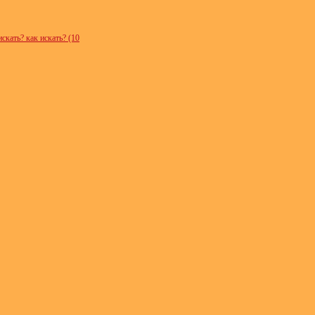
скать? как искать? (10