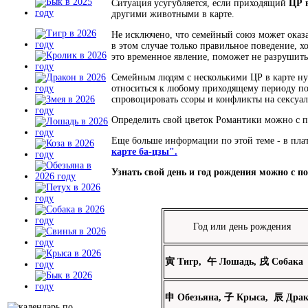
Ситуация усугубляется, если приходящий
ЦР 
другими животными в карте.
Не исключено, что семейный союз может оказа
в этом случае только правильное поведение, 
это временное явление, поможет не разрушит
Семейным людям с несколькими ЦР в карте ну
относиться к любому приходящему периоду по
спровоцировать ссоры и конфликты на сексуал
Определить свой цветок Романтики можно с 
Еще больше информации по этой теме - в пла
карте ба-цзы".
Узнать свой день и год рождения можно с
Год или день рождения
寅
Тигр,
午
Лошадь,
戌
Собака
申
Обезьяна,
子
Крыса,
辰
Драк