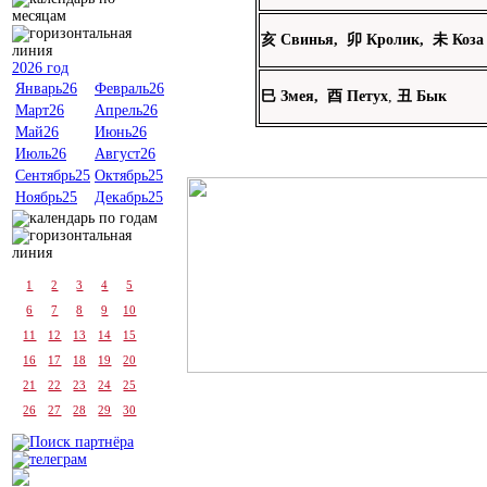
亥
Свинья,
卯
Кролик,
未
Коза
2026 год
Январь26
Февраль26
巳
Змея,
酉
Петух
,
丑
Бык
Март26
Апрель26
Май26
Июнь26
Июль26
Август26
Сентябрь25
Октябрь25
Ноябрь25
Декабрь25
1
2
3
4
5
6
7
8
9
10
11
12
13
14
15
16
17
18
19
20
21
22
23
24
25
26
27
28
29
30