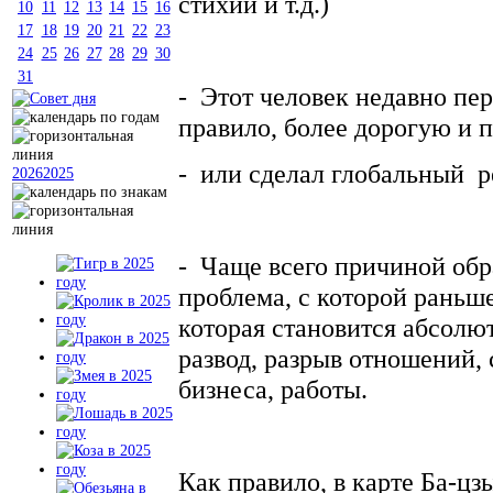
стихии и т.д.)
10
11
12
13
14
15
16
17
18
19
20
21
22
23
24
25
26
27
28
29
30
31
- Этот человек недавно пер
правило, более дорогую и 
- или сделал глобальный р
2026
2025
- Чаще всего причиной об
проблема, с которой раньше
которая становится абсолю
развод, разрыв отношений,
бизнеса, работы.
Как правило, в карте Ба-цз