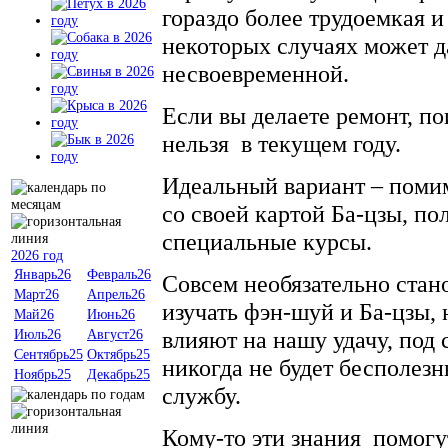
гораздо более трудоемкая и
некоторых случаях может 
несвоевременной.
Если вы делаете ремонт, п
нельзя в текущем году.
Идеальный вариант – поми
со своей картой Ба-цзы, п
специальные курсы.
2026 год
Январь26
Февраль26
Совсем необязательно стан
Март26
Апрель26
изучать фэн-шуй и Ба-цзы,
Май26
Июнь26
влияют на нашу удачу, под 
Июль26
Август26
Сентябрь25
Октябрь25
никогда не будет бесполе
Ноябрь25
Декабрь25
службу.
Кому-то эти знания помогу