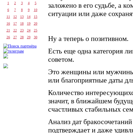
заложено в его судьбе, а к
1
2
3
4
5
6
7
8
9
10
ситуации или даже сохраня
11
12
13
14
15
16
17
18
19
20
21
22
23
24
25
Ну а теперь о позитивном.
26
27
28
29
30
Есть еще одна категория л
советом.
Это женщины или мужчины
или благоприятные даты дл
Количество интересующихс
значит, в ближайшем будущ
счастливых стабильных сем
Анализ дат бракосочетаний
подтверждает и даже удивля