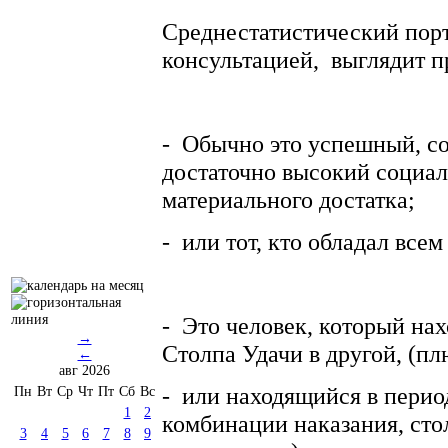
Среднестатистический порт
консультацией, выглядит п
- Обычно это успешный, с
достаточно высокий социал
материального достатка;
- или тот, кто обладал всем
- Это человек, который нах
→
Столпа Удачи в другой, (пл
←
авг 2026
- или находящийся в перио
Пн
Вт
Ср
Чт
Пт
Сб
Вс
1
2
комбинации наказания, сто
3
4
5
6
7
8
9