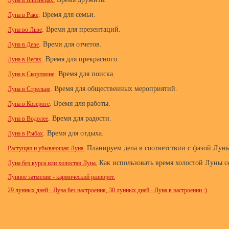
Луна в Близнецах.
. Время для семьи.
Луна в Раке
. Время для презентаций.
Луна во Льве
. Время для отчетов.
Луна в Деве
. Время для прекрасного.
Луна в Весах
. Время для поиска.
Луна в Скорпионе
. Время для общественных мероприятий.
Луна в Стрельце
. Время для работы.
Луна в Козероге
. Время для радости.
Луна в Водолее
. Время для отдыха.
Луна в Рыбах
Планируем дела в соответствии с фазой Лун
Растущая и убывающая Луна.
Как использовать время холостой Луны се
Луна без курса или холостая Луна.
Лунное затмение - кармический разворот.
29 лунных дней - Луна без настроения, 30 лунных дней - Луна в настроении :)