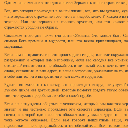
Одним из символов этого дня является Зеркало, которое отражает все,
Все, что сегодня происходит в вашей жизни, все, что вы думаете, чу
– это зеркальное отражение того, что вы «наработали». У каждого из н
зеркало. Или это зеркало из горного хрусталя, или это кривое 
отражаются уродливые образы.
Символом этого дня также считается Обезьяна. Это может быть С
символ Бога времени и мудрости, или это вечно кривляющаяся, п
мартышка.
Если вам не нравится то, что происходит сегодня, или вас окружаю
раздражают и которые вам неприятны, если вас сегодня все крити
отмахивайтесь от этого, не обижайтесь и не пытайтесь ответить тем
слова, сказанные в ваш адрес, и ваше настроение, указывают на то, 
в себе или то, чего вы достигли и чем можете гордиться.
Будьте внимательны ко всему, что происходит вокруг, не упускай
лунном цикле нет других дней, которые помогут создать такую объе
том, что нужно проработать в себе и своей судьбе.
Если вы вынуждены общаться с человеком, который вам кажется че
значит, и вы частенько проявляете эти свойства характера. Если в
сцены, в которой один человек обижает или унижает другого – это
тоже кого-то обижаете. Если вам говорят неприятные вещи, 
недостатки – не оправдывайтесь и не обижайтесь. Все что вам гов