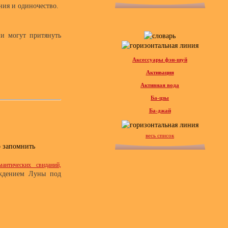
ния и одиночество.
ни могут притянуть
Аксессуары фэн-шуй
Активация
Активная вода
Ба-цзы
Ба-джай
весь список
 запомнить
антических свиданий,
ждением Луны под