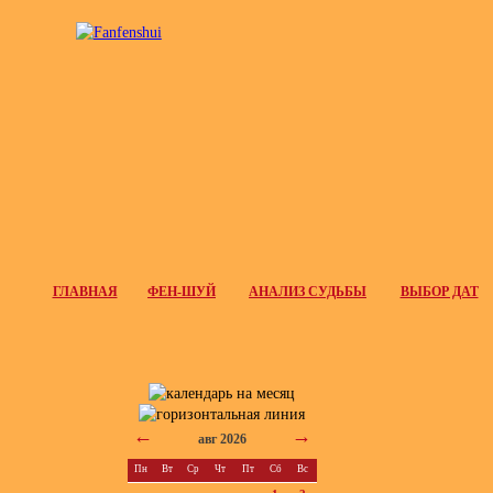
ГЛАВНАЯ
ФЕН-ШУЙ
АНАЛИЗ СУДЬБЫ
ВЫБОР ДАТ
←
→
авг 2026
Пн
Вт
Ср
Чт
Пт
Сб
Вс