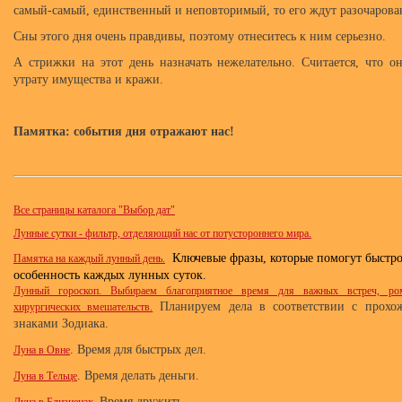
самый-самый, единственный и неповторимый, то его ждут разочарова
Сны этого дня очень правдивы, поэтому отнеситесь к ним серьезно.
А стрижки на этот день назначать нежелательно. Считается, что о
утрату имущества и кражи.
Памятка: события дня отражают нас!
Все страницы каталога "Выбор дат"
Лунные сутки - фильтр, отделяющий нас от потустороннего мира.
Ключевые фразы, которые помогут быстро
Памятка на каждый лунный день.
особенность каждых лунных суток.
Лунный гороскоп. Выбираем благоприятное время для важных встреч, ром
Планируем дела в соответствии с прохо
хирургических вмешательств.
знаками Зодиака.
. Время для быстрых дел.
Луна в Овне
. Время делать деньги.
Луна в Тельце
Время дружить.