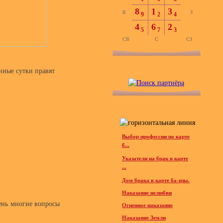
8
1
3
В
З
9
2
4
4
6
2
5
7
3
СВ
С
СЗ
нные сутки правят
Выбор профессии по карте
б...
Указатели на брак в карте
...
Дом брака в карте ба-цзы.
Наказание нелюбви
ень многие вопросы
Огненное наказание
Наказание Земли