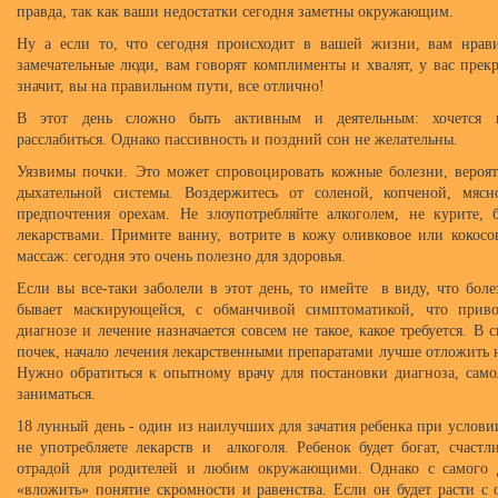
правда, так как ваши недостатки сегодня заметны окружающим.
Ну а если то, что сегодня происходит в вашей жизни, вам нрави
замечательные люди, вам говорят комплименты и хвалят, у вас прек
значит, вы на правильном пути, все отлично!
В этот день сложно быть активным и деятельным: хочется п
расслабиться. Однако пассивность и поздний сон не желательны.
Уязвимы почки. Это может спровоцировать кожные болезни, вероя
дыхательной системы. Воздержитесь от соленой, копченой, мяс
предпочтения орехам. Не злоупотребляйте алкоголем, не курите, б
лекарствами. Примите ванну, вотрите в кожу оливковое или кокосов
массаж: сегодня это очень полезно для здоровья.
Если вы все-таки заболели в этот день, то имейте в виду, что боле
бывает маскирующейся, с обманчивой симптоматикой, что при
диагнозе и лечение назначается совсем не такое, какое требуется. В 
почек, начало лечения лекарственными препаратами лучше отложить 
Нужно обратиться к опытному врачу для постановки диагноза, сам
заниматься.
18 лунный день - один из наилучших для зачатия ребенка при услови
не употребляете лекарств и алкоголя. Ребенок будет богат, счастл
отрадой для родителей и любим окружающими. Однако с самого 
«вложить» понятие скромности и равенства. Если он будет расти с