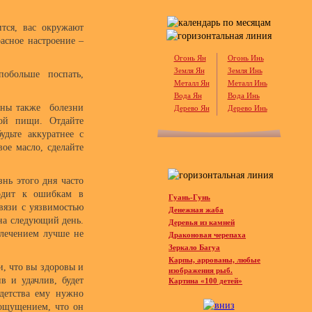
тся, вас окружают
расное настроение –
Огонь Ян
Огонь Инь
Земля Ян
Земля Инь
обольше поспать,
Металл Ян
Металл Инь
Вода Ян
Вода Инь
тны также болезни
Дерево Ян
Дерево Инь
ной пищи. Отдайте
удьте аккуратнее с
ое масло, сделайте
знь этого дня часто
водит к ошибкам в
Гуань-Гунь
связи с уязвимостью
Денежная жаба
на следующий день.
Деревья из камней
олечением лучше не
Драконовая черепаха
Зеркало Багуа
Карпы, аррованы, любые
и, что вы здоровы и
изображения рыб.
ив и удачлив, будет
Картина «100 детей»
детства ему нужно
 ощущением, что он