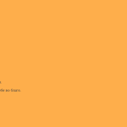
ы.
бе во благо.