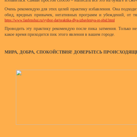
избавиться. Самый простой способ – написать все это на бумаге и сжеч
Очень рекомендую для этих целей практику избавления. Она подходи
обид, вредных привычек, негативных программ и убеждений, от т
https://www.fanfenshui.ru/vyibor-dat/praktika-dlya-izbavleniya-ot-obid.html
Проводить эту практику рекомендую после пика затмения. Только не 
какое время приходится пик этого явления в вашем городе.
МИРА, ДОБРА, СПОКОЙСТВИЯ! ДОВЕРЬТЕСЬ ПРОИСХОДЯЩ