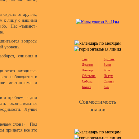
я скрыть от других,
ом к лицу с нашими
либо. Нас «тыкают»
ше.
ыдвигаются вопросы
й уровень.
наоборот, слияния и
Тигр
Кролик
Дракон
Змея
Лошадь
Коза
о этого находилась
Обезьяна
Петух
асто наблюдается в
Собака
Свинья
ьше мистицизма и
Крыса
Бык
в и проблем, в дни
Совместимость
ть окончательные
знаков
бходимости. Лучше
делаем слона». Под
ом придется все это