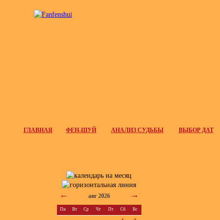
ГЛАВНАЯ
ФЕН-ШУЙ
АНАЛИЗ СУДЬБЫ
ВЫБОР ДАТ
←
→
авг 2026
Пн
Вт
Ср
Чт
Пт
Сб
Вс