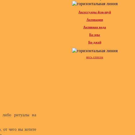
Аксессуары фэн-шуй
Активация
Активная вода
Ба-цзы
Ба-джай
весь список
и либо ритуалы на
, от чего вы хотите