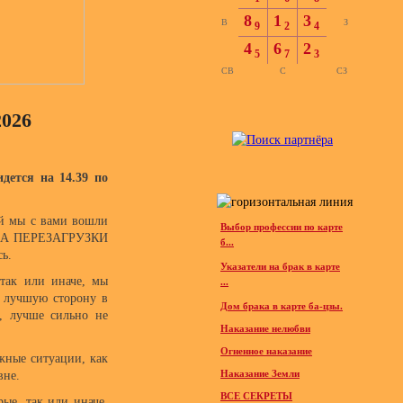
8
1
3
В
З
9
2
4
4
6
2
5
7
3
СВ
С
СЗ
026
дется на 14.39 по
ый мы с вами вошли
Выбор профессии по карте
ИОДА ПЕРЕЗАГРУЗКИ
б...
сь.
Указатели на брак в карте
 так или иначе, мы
...
в лучшую сторону в
Дом брака в карте ба-цзы.
х, лучше сильно не
Наказание нелюбви
Огненное наказание
жные ситуации, как
Наказание Земли
вне.
ВСЕ СЕКРЕТЫ
ые, так или иначе,