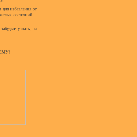
ь.
т для избавления от
яжелых состояний…
забудьте узнать, на
ЕМУ!