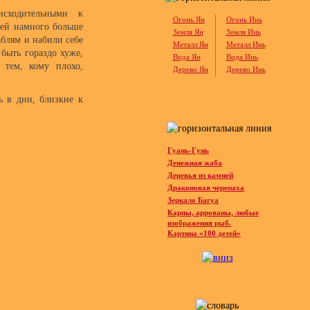
сходительными к
Огонь Ян
Огонь Инь
ей намного больше
Земля Ян
Земля Инь
блям и набили себе
Металл Ян
Металл Инь
быть гораздо хуже,
Вода Ян
Вода Инь
тем, кому плохо,
Дерево Ян
Дерево Инь
ь в дни, близкие к
Гуань-Гунь
Денежная жаба
Деревья из камней
Драконовая черепаха
Зеркало Багуа
Карпы, аррованы, любые
изображения рыб.
Картина «100 детей»