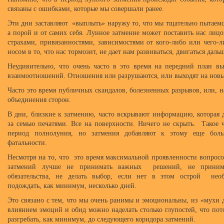
связаны с ошибками, которые мы совершали ранее.
Эти дни заставляют «выплыть» наружу то, что мы тщательно пытаемс
а порой и от самих себя. Лунное затмение может поставить нас лиц
страхами, привязанностями, зависимостями от кого-либо или чего-
носом в то, что нас тормозит, не дает нам развиваться, двигаться даль
Неудивительно, что очень часто в это время на передний план в
взаимоотношений. Отношения или разрушаются, или выходят на новы
Часто это время публичных скандалов, болезненных разрывов, или, 
объединения сторон.
В дни, близкие к затмению, часто вскрывают информацию, которая д
за семью печатями. Все на поверхности. Ничего не скрыть. Такое ч
период полнолуния, но затмения добавляют к этому еще бол
фатальности.
Несмотря на то, что это время максимальной проявленности вопросо
затмений лучше не принимать важных решений, не принима
обязательства, не делать выбор, если нет в этом острой нео
подождать, как минимум, несколько дней.
Это связано с тем, что мы очень ранимы и эмоциональны, из «мухи 
влиянием эмоций и обид можно наделать столько глупостей, что пот
разгребать, как минимум, до следующего коридора затмений.