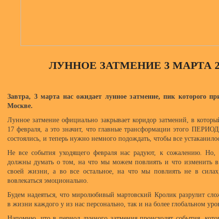
ЛУННОЕ ЗАТМЕНИЕ 3 МАРТА 2
Завтра, 3 марта нас ожидает лунное затмение, пик которого при
Москве.
Лунное затмение официально закрывает коридор затмений, в котор
17 февраля, а это значит, что главные трансформации этого ПЕР
состоялись, и теперь нужно немного подождать, чтобы все устаканило
Не все события уходящего февраля нас радуют, к сожалению. Но,
должны думать о том, на что мы можем повлиять и что изменить 
своей жизни, а во все остальное, на что мы повлиять не в сила
вовлекаться эмоционально.
Будем надеяться, что миролюбивый мартовский Кролик разрулит сло
в жизни каждого у из нас персонально, так и на более глобальном уро
Напомню, что в период лунного затмения происходят события, котор