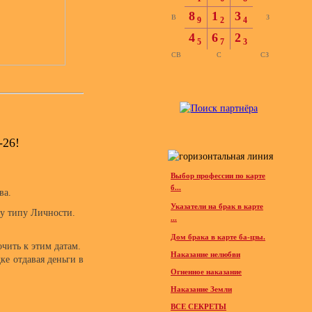
8
1
3
В
З
9
2
4
4
6
2
5
7
3
СВ
С
СЗ
26!
Выбор профессии по карте
б...
ва.
Указатели на брак в карте
му типу Личности.
...
Дом брака в карте ба-цзы.
чить к этим датам.
Наказание нелюбви
ке отдавая деньги в
Огненное наказание
Наказание Земли
ВСЕ СЕКРЕТЫ