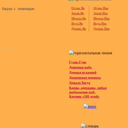
Огонь Ян
Огонь Инь
ту бацзы с помощью
Земля Ян
Земля Инь
Металл Ян
Металл Инь
Вода Ян
Вода Инь
Дерево Ян
Дерево Инь
Гуань-Гунь
Денежная жаба
Деревья из камней
Драконовая черепаха
Зеркало Багуа
Карпы, аррованы, любые
изображения рыб.
Картина «100 детей»