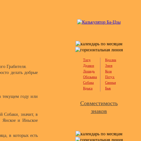
Тигр
Кролик
Дракон
Змея
ого Грабителя.
Лошадь
Коза
осто делать добрые
Обезьяна
Петух
Собака
Свинья
Крыса
Бык
 в текущем году или
Совместимость
знаков
й Собаки, значит, в
, Янское и Иньское
ца, в которых есть