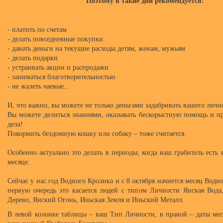
Поэтому в такие дни рекомендуется:
- платить по счетам
- делать повседневные покупки
- давать деньги на текущие расходы детям, женам, мужьям
- делать подарки
- устраивать акции и распродажи
- заниматься благотворительностью
- не жалеть чаевые...
И, что важно, вы можете не только деньгами задабривать вашего личн
Вы можете делиться знаниями, оказывать бескорыстную помощь и пр
дела!
Покормить бездомную кошку или собаку – тоже считается.
Особенно актуально это делать в периоды, когда ваш грабитель есть
месяце.
Сейчас у нас год Водного Кролика и с 8 октября начнется месяц Водно
первую очередь это касается людей с типом Личности Янская Вода
Дерево, Янский Огонь, Иньская Земля и Иньский Металл.
В левой колонке таблицы – ваш Тип Личности, в правой – даты меся