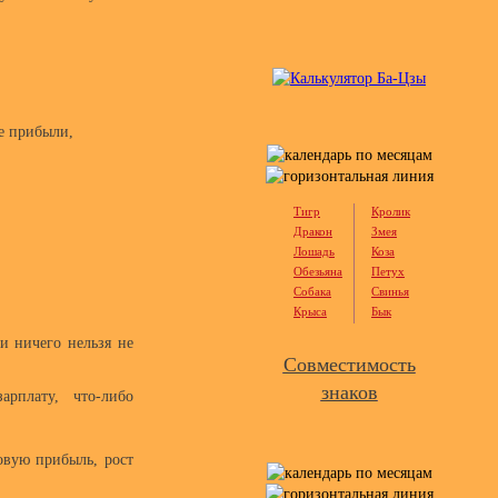
е прибыли,
Тигр
Кролик
Дракон
Змея
Лошадь
Коза
Обезьяна
Петух
Собака
Свинья
Крыса
Бык
 и ничего нельзя не
Совместимость
знаков
рплату, что-либо
овую прибыль, рост