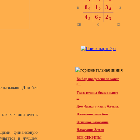
8
1
3
В
З
9
2
4
4
6
2
5
7
3
СВ
С
СЗ
Выбор профессии по карте
б...
ще называют Дни без
Указатели на брак в карте
...
Дом брака в карте ба-цзы.
 так как они очень
Наказание нелюбви
Огненное наказание
Наказание Земли
ющими финансовую
ВСЕ СЕКРЕТЫ
ультатов в лучшем