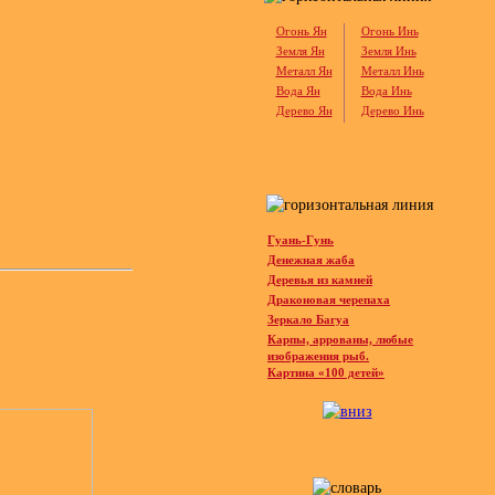
Огонь Ян
Огонь Инь
Земля Ян
Земля Инь
Металл Ян
Металл Инь
Вода Ян
Вода Инь
Дерево Ян
Дерево Инь
Гуань-Гунь
Денежная жаба
Деревья из камней
Драконовая черепаха
Зеркало Багуа
Карпы, аррованы, любые
изображения рыб.
Картина «100 детей»