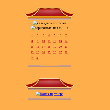
1
2
3
4
5
6
7
8
9
10
11
12
13
14
15
16
17
18
19
20
21
22
23
24
25
26
27
28
29
30