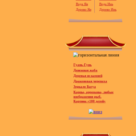
Вода Ян
Вода Инь
Дерево Ян
Дерево Инь
Гуань-Гунь
Денежная жаба
Деревья из камней
Драконовая черепаха
Зеркало Багуа
Карпы, аррованы, любые
изображения рыб.
Картина «100 детей»