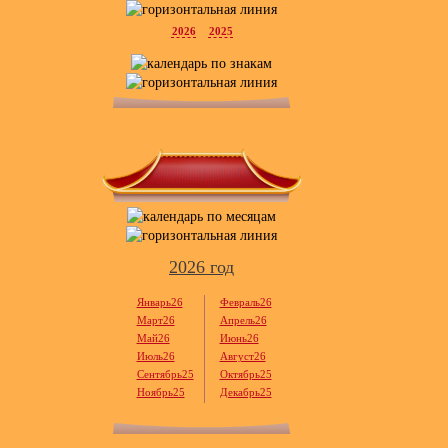
2026
2025
2026 год
Январь26
Февраль26
Март26
Апрель26
Май26
Июнь26
Июль26
Август26
Сентябрь25
Октябрь25
Ноябрь25
Декабрь25