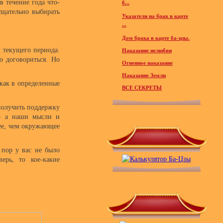
в течение года что-
б...
тщательно выбирать
Указатели на брак в карте
...
Дом брака в карте ба-цзы.
и текущего периода.
Наказание нелюбви
о договориться. Но
Огненное наказание
Наказание Земли
 как в определенные
ВСЕ СЕКРЕТЫ
 получить поддержку
 – а наши мысли и
ее, чем окружающее
 пор у вас не было
ерь, то кое-какие