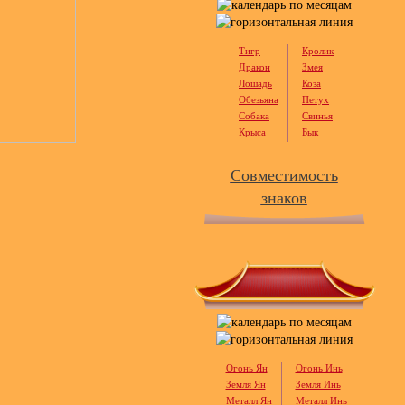
Тигр
Кролик
Дракон
Змея
Лошадь
Коза
Обезьяна
Петух
Собака
Свинья
Крыса
Бык
Совместимость
знаков
Огонь Ян
Огонь Инь
Земля Ян
Земля Инь
Металл Ян
Металл Инь