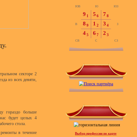
ЮВ
Ю
ЮЗ
9
5
7
1
6
8
8
1
3
В
З
9
2
4
4
6
2
5
7
3
СВ
С
СЗ
ду.
тральном секторе 2
езда из всех девяти,
ду гораздо больше
нас будет целых 4
абочего стола.
ь ремонты в течение
Выбор профессии по карте