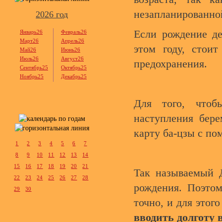
незапланированно
2026 год
Если рождение д
Январь26
Февраль26
Март26
Апрель26
этом году, стоит
Май26
Июнь26
Июль26
Август26
предохранения.
Сентябрь25
Октябрь25
Ноябрь25
Декабрь25
Для того, чтобы
наступления бере
карту ба-цзы с п
1
2
3
4
5
6
7
8
9
10
11
12
13
14
15
16
17
18
19
20
21
Так называемый
22
23
24
25
26
27
28
рождения. Поэтом
29
30
точно, и для этог
вводить долготу 