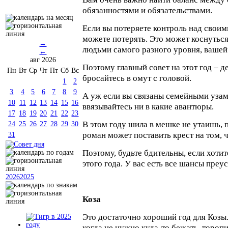
обязанностями и обязательствами.
Если вы потеряете контроль над своим
можете потерять. Это может коснуться
→
людьми самого разного уровня, вашей
←
авг 2026
Поэтому главный совет на этот год – д
Пн
Вт
Ср
Чт
Пт
Сб
Вс
бросайтесь в омут с головой.
1
2
3
4
5
6
7
8
9
А уж если вы связаны семейными узами
10
11
12
13
14
15
16
ввязывайтесь ни в какие авантюры.
17
18
19
20
21
22
23
В этом году шила в мешке не утаишь,
24
25
26
27
28
29
30
роман может поставить крест на том, ч
31
Поэтому, будьте бдительны, если хоти
этого года. У вас есть все шансы преус
2026
2025
Коза
Это достаточно хороший год для Козы.
когда не нужно куда-то бежать, тороп