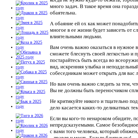
много задач. В такое время она горазд
обаятельна.
А обаяние ей ох как может понадобить
многое в ее жизни будет зависеть от с
влиятельными людьми.
Вам очень важно оказаться в нужное в
сможете блеснуть своей легкостью и 
постарайтесь быть всегда во всеоруж
вид, искренняя улыбка и неподдельный
собеседникам может открыть для вас 
Но вам очень важно следить за тем, чт
Вы не должны быть переносчиком спле
Не критикуйте никого и тщательно по
дело касается каких-то деликатных тем
Если вы кого-то ненароком обидите, п
непредсказуемыми. Самое безобидное
с вами того человека, который обижен
– травля и месть. Будьте бдительны!