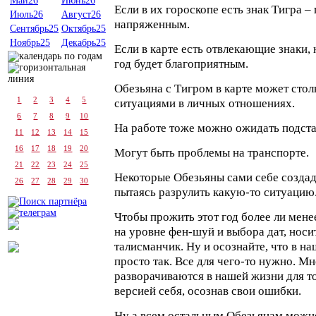
Май26
Июнь26
Если в их гороскопе есть знак Тигра –
Июль26
Август26
напряженным.
Сентябрь25
Октябрь25
Ноябрь25
Декабрь25
Если в карте есть отвлекающие знаки,
год будет благоприятным.
Обезьяна с Тигром в карте может сто
1
2
3
4
5
ситуациями в личных отношениях.
6
7
8
9
10
На работе тоже можно ожидать подста
11
12
13
14
15
16
17
18
19
20
Могут быть проблемы на транспорте.
21
22
23
24
25
Некоторые Обезьяны сами себе создад
26
27
28
29
30
пытаясь разрулить какую-то ситуацию
Чтобы прожить этот год более ли мене
на уровне фен-шуй и выбора дат, нос
талисманчик. Ну и осознайте, что в н
просто так. Все для чего-то нужно. М
разворачиваются в нашей жизни для т
версией себя, осознав свои ошибки.
Ну а всем остальным Обезьянам можно