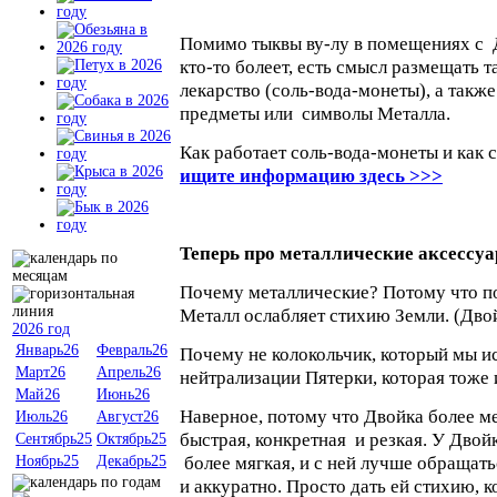
Помимо тыквы ву-лу в помещениях с Д
кто-то болеет, есть смысл размещать 
лекарство (соль-вода-монеты), а такж
предметы или символы Металла.
Как работает соль-вода-монеты и как с
ищите информацию здесь >>>
Теперь про металлические аксессуа
Почему металлические? Потому что п
Металл ослабляет стихию Земли. (Двой
2026 год
Январь26
Февраль26
Почему не колокольчик, который мы и
Март26
Апрель26
нейтрализации Пятерки, которая тоже
Май26
Июнь26
Наверное, потому что Двойка более ме
Июль26
Август26
быстрая, конкретная и резкая. У Двой
Сентябрь25
Октябрь25
более мягкая, и с ней лучше обращать
Ноябрь25
Декабрь25
и аккуратно. Просто дать ей стихию, 