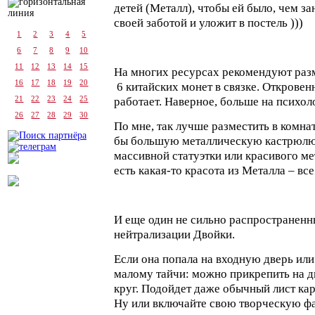
детей (Металл), чтобы ей было, чем з
своей заботой и уложит в постель )))
1
2
3
4
5
6
7
8
9
10
11
12
13
14
15
На многих ресурсах рекомендуют разм
16
17
18
19
20
6 китайских монет в связке. Откровенн
работает. Наверное, больше на психоло
21
22
23
24
25
26
27
28
29
30
По мне, так лучше разместить в комна
бы большую металлическую кастрюлю )
массивной статуэтки или красивого м
есть какая-то красота из Металла – все
И еще один не сильно распространенн
нейтрализации Двойки.
Если она попала на входную дверь или
малому тайчи: можно прикрепить на д
круг. Подойдет даже обычный лист ка
Ну или включайте свою творческую ф