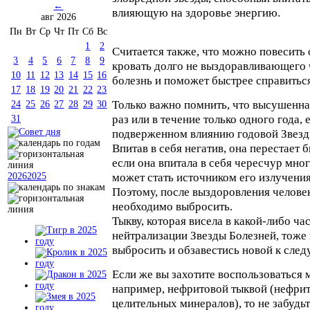
←
влияющую на здоровье энергию.
авг 2026
Пн
Вт
Ср
Чт
Пт
Сб
Вс
1
2
Считается также, что можно повесить 
3
4
5
6
7
8
9
кровать долго не выздоравливающего 
10
11
12
13
14
15
16
болезнь и поможет быстрее справиться
17
18
19
20
21
22
23
Только важно помнить, что высушенна
24
25
26
27
28
29
30
раз или в течение только одного года,
31
подверженном влиянию годовой Звезд
Впитав в себя негатив, она перестает
если она впитала в себя чересчур мног
может стать источником его излучения
2026
2025
Поэтому, после выздоровления челове
необходимо выбросить.
Тыкву, которая висела в какой-либо ча
нейтрализации Звезды Болезней, тоже
выбросить и обзавестись новой к сле
Если же вы захотите воспользоваться 
например, нефритовой тыквой (нефри
целительных минералов), то не забудь