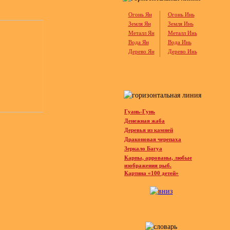
Огонь Ян
Огонь Инь
Земля Ян
Земля Инь
Металл Ян
Металл Инь
Вода Ян
Вода Инь
Дерево Ян
Дерево Инь
Гуань-Гунь
Денежная жаба
Деревья из камней
Драконовая черепаха
Зеркало Багуа
Карпы, аррованы, любые
изображения рыб.
Картина «100 детей»