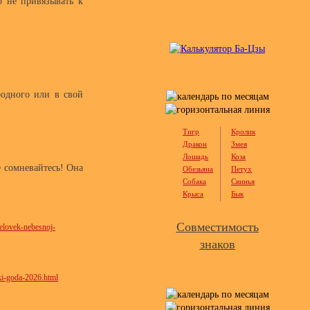
о не привязывать к
родного или в свой
Тигр
Кролик
Дракон
Змея
Лошадь
Коза
е сомневайтесь! Она
Обезьяна
Петух
Собака
Свинья
Крыса
Бык
Совместимость
helovek-nebesnoj-
знаков
ki-goda-2026.html