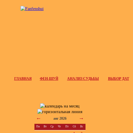
ГЛАВНАЯ
ФЕН-ШУЙ
АНАЛИЗ СУДЬБЫ
ВЫБОР ДАТ
←
→
авг 2026
Пн
Вт
Ср
Чт
Пт
Сб
Вс