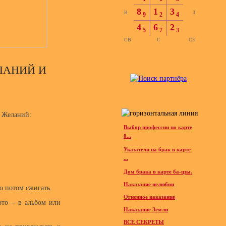
8
1
3
В
З
9
2
4
4
6
2
5
7
3
СВ
С
СЗ
ЛАНИЙ И
ы Желаний:
Выбор профессии по карте
б...
Указатели на брак в карте
...
Дом брака в карте ба-цзы.
Наказание нелюбви
ко потом сжигать.
Огненное наказание
ото – в альбом или
Наказание Земли
ВСЕ СЕКРЕТЫ