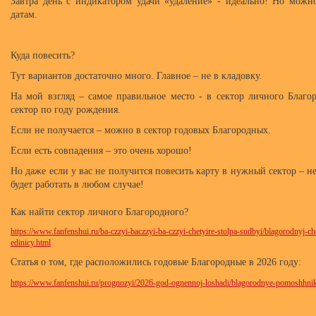
Завтра день с индикатором удачи «удаление» - идеально! Но можн
датам.
Куда повесить?
Тут вариантов достаточно много. Главное – не в кладовку.
На мой взгляд – самое правильное место - в сектор личного Благо
сектор по году рождения.
Если не получается – можно в сектор годовых Благородных.
Если есть совпадения – это очень хорошо!
Но даже если у вас не получится повесить карту в нужный сектор – н
будет работать в любом случае!
Как найти сектор личного Благородного?
https://www.fanfenshui.ru/ba-czzyi-baczzyi-ba-czzyi-chetyire-stolpa-sudbyi/blagorodnyj-c
edinicy.html
Статья о том, где расположились годовые Благородные в 2026 году:
https://www.fanfenshui.ru/prognozyi/2026-god-ognennoj-loshadi/blagorodnye-pomoshhni